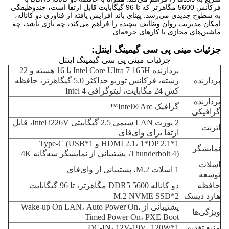
فرکانس 5600 مگاهرتز که تا 96 گیگابایت قابل ارتقا است، چندوظیفگی
به سطوح جدیدی می‌رسد. پهنای باند افزایش یافته از فناوری دو کاناله،
امکان مدیریت روان وظایف پیچیده را فراهم می‌کند، چه بازی باشد، چه
ماشین‌های مجازی یا کارهای حرفه‌ای.
جزئیات مینی پی سی گیمینگ اینتل:
جزئیات مینی پی سی گیمینگ اینتل
پردازنده Intel Core Ultra 7 165H با 16 هسته و 22
پردازنده
رشته، فرکانس توربو حداکثر 5.0 گیگاهرتز، حافظه
کش 24 مگابایت، لیتوگرافی Intel 4
پردازنده
گرافیک Intel® Arc™
گرافیکی
2 پورت LAN سیمی 2.5 گیگابیتی Intel i226V، قابل
اترنت
ارتقا برای وای‌فای
1*HDMI 2.1، 1*DP 2.1 و 1*Type-C (USB
نمایشگر
Thunderbolt 4)، پشتیبانی از نمایشگر سه‌گانه 4K
اسلات
1 اسلات M.2، پشتیبانی از وای‌فای
توسعه
حافظه
دو کاناله DDR5 5600 مگاهرتز، تا 96 گیگابایت
هارد دیسک
2*M.2 NVME SSD
پشتیبانی از Wake-up On LAN، Auto Power On،
ویژگی‌ها
Timed Power On، PXE Boot
منبع تغذیه
1*DC-IN، 12V-19V، 120W