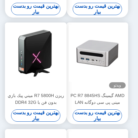
جداگانه 4G
فای پشتیبانی از صفحه نمایش
بهترین قیمت رو بدست
بهترین قیمت رو بدست
4K HD
بیار
بیار
ویدئو
AMD گیمینگ PC R7 8845HS
ريزن R7 5800H ميني پيك بازي
مینی پی سی دوگانه LAN
بدون فن با DDR4 32G
دوگانه DDR5 و USB 40
3200MHz و دوسر اترنت
بهترین قیمت رو بدست
بهترین قیمت رو بدست
بیار
بیار