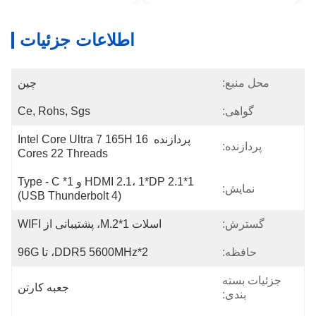
اطلاعات جزئیات
محل منبع:
چین
گواهی:
Ce, Rohs, Sgs
پردازنده Intel Core Ultra 7 165H 16 
پردازنده:
Cores 22 Threads
1*HDMI 2.1، 1*DP 2.1 و 1*Type - C 
نمایش:
(USB Thunderbolt 4)
گسترش:
اسلات 1*M.2، پشتیبانی از WIFI
حافظه:
2*DDR5 5600MHz، تا 96G
جزئیات بسته
جعبه کارتن
بندی: