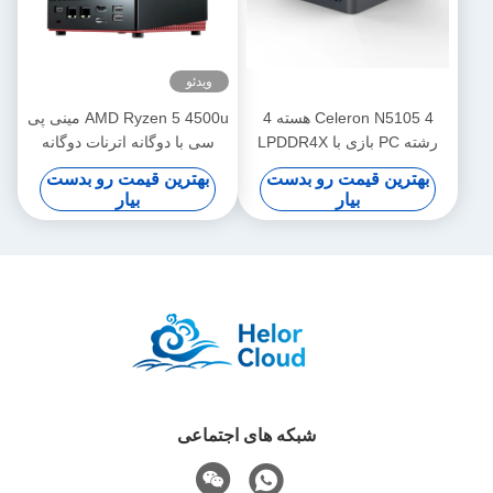
ویدئو
Celeron N5105 4 هسته 4
AMD Ryzen 5 4500u مینی پی
رشته PC بازی با LPDDR4X
سی با دوگانه اترنات دوگانه
8G رم واحد RJ45 LAN
کانال DDR4 برای بازی
بهترین قیمت رو بدست
بهترین قیمت رو بدست
بیار
بیار
شبکه های اجتماعی