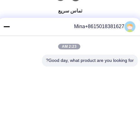
تماس سریع
تلفن
Mina+8615018381627
86-132-6668-8862
ایمیل
2:23 AM
sales07@helorcloud.com
Good day, what product are you looking for?
آدرس
طبقه 2، ساختمان کارخانه شماره 3، منطقه صنعتی بوکسیا، جامعه
Liuyue، خیابان Henggang، شنژن، گوانگدونگ، چین
سیاست حفظ حریم خصوصی
|
نقشه سایت
چین کیفیت خوب مینی کامپیوتر تامین کننده.حق چاپ © 2024-2026
Shenzhen Helor Cloud Computer Co., Ltd. . همه حقوقرزرو شده
است.