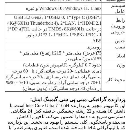
سیستم
Windows 10، Windows 11، Linux و غیره
عامل
3*USB 3.2 Gen2، 1*USB2.0، 1*Type-C (USB
رابط
Thunderbolt 4)، 2*LAN، 1*HDMI 2.1 (4K@60Hz
ورودی/
در حالت TMDS، 8K@60Hz در حالت FRL)، 1*DP
خروجی
2.1، 1*MIC، 1*SPK، 1*DC، 1*کلید پاور
جنس
ABS
نصب
رومیزی
75(عرض) میلی‌متر * 215(ارتفاع) میلی‌متر *
ابعاد
155(عمق) میلی‌متر
وزن
حدود 0.7 کیلوگرم (کامپیوتر بدون قطعات)
دمای عملیاتی: -20 درجه سانتی‌گراد تا +60 درجه
سانتی‌گراد، دمای ذخیره‌سازی: -30 درجه سانتی‌گراد
محیط کار
تا +70 درجه سانتی‌گراد، رطوبت نسبی: 10% ~ 90%
در دمای 30 درجه سانتی‌گراد (بدون میعان)
پردازنده گرافیکی مینی پی سی گیمینگ اینتل:
این کامپیوتر مجهز به پردازنده Intel Core Ultra 7 165H است. با
داشتن 16 هسته و 22 رشته چشمگیر. حافظه کش 24 مگابایتی
دسترسی سریع به داده‌ها را تضمین می‌کند، تاخیر را کاهش
می‌دهد و پاسخگویی کلی سیستم را بهبود می‌بخشد. این پردازنده
که با لیتوگرافی Intel 4 ساخته شده است، فناوری پیشرفته را با