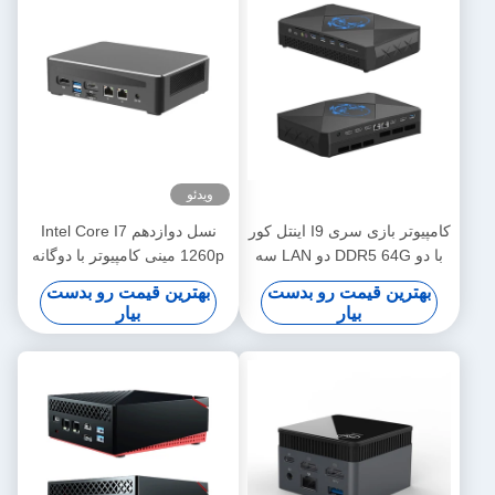
ویدئو
کامپیوتر بازی سری I9 اینتل کور
نسل دوازدهم Intel Core I7
با دو DDR5 64G دو LAN سه
1260p مینی کامپیوتر با دوگانه
HDMI
LAN دوگانه HDMI DDR4
بهترین قیمت رو بدست
بهترین قیمت رو بدست
64GB
بیار
بیار