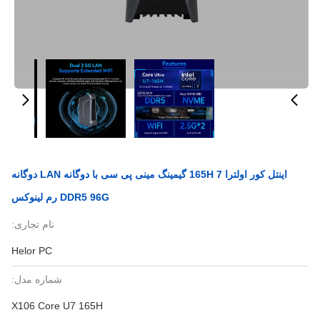
اینتل کور اولترا 7 165H گیمینگ مینی پی سی با دوگانه LAN دوگانه
DDR5 96G رم لینوکس
نام تجاری:
Helor PC
شماره مدل:
X106 Core U7 165H