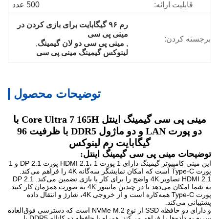
قابلیت ارائه:
500 عدد
رم ۹۶ گیگابایت برای بازی کردن در 
مینی پی سی
برجسته کردن:
, 
مینی پی سی دو لان گیمینگ
, 
لینوکس گیمینگ مینی پی سی
توضیحات محصول
مینی پی سی گیمینگ اینتل Core Ultra 7 165H با
دو پورت LAN و دو ماژول DDR5 با ظرفیت 96
گیگابایت رم لینوکس
توضیحات مینی پی سی گیمینگ اینتل:
این مینی کامپیوتر گیمینگ دارای 1 پورت HDMI 2.1، 1 پورت DP 2.1 و 1
پورت Type-C است که امکان نمایشگر سه‌گانه 4K را فراهم می‌کند.
HDMI 2.1 تصاویر 4K واضح را برای کار یا بازی تضمین می‌کند. DP 2.1
به شما امکان می‌دهد تا در چندین مانیتور 4K به صورت همزمان کار کنید.
پورت Type-C همه‌کاره است و از خروجی 4K، شارژ و انتقال داده
پشتیبانی می‌کند.
و دارای دو حافظه SSD از نوع NVMe M.2 است که دسترسی فوق‌العاده
سریع به داده‌ها را فراهم می‌کند. همراه با حافظه دو کاناله DDR5 با