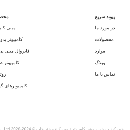
پيوند سريع
محصو
در مورد ما
مینی کام
محصولات
کامپیوتر بد
موارد
فایروال مینی پ
وبلاگ
کامپیوتر ص
تماس با ما
روت
کامپیوترهای گی
چین کیفیت خوب مینی کامپیوتر تامین کننده.حق چاپ © 2024-2026 Shenzhen Helor Cloud Computer Co., Ltd. . همه حقوقرزرو شده است.