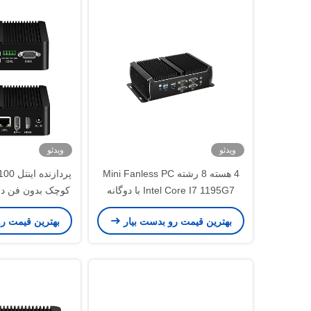
ویدئو
ویدئو
4 هسته 8 رشته Mini Fanless PC
Intel Core I7 1195G7 با دوگانه
LAN
LAN 6COM DDR4
بهترین قیمت رو بدست بیار
بهترین قیمت ر