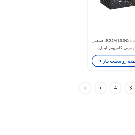
دوگانه اترنت 3COM DDR3L صنعتی
مینی کامپیوتر اینتل
Celeron J19
یمت رو بدست بیار
4
3