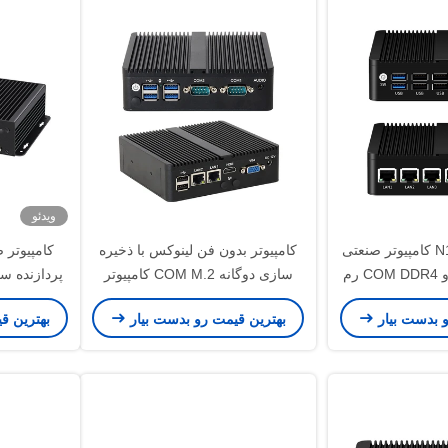
ویدئو
پردازنده اینتل N100 کامپیوتر صنعتی
کامپیوتر بدون فن لینوکس با ذخیره
کامپیوتر
کوچک بدون فن دو COM DDR4 رم
سازی دوگانه COM M.2 کامپیوتر
4
صنعتی اینتل J6412 مینی
 DDR4
و بدست بیار
بهترین قیمت رو بدست بیار
بهترین ق