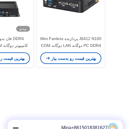
ویدئو
J6412 N100 پردازنده Mini Fanless
DDR4 فان 
PC DDR4 دوگانه LAN دوگانه COM
RS232 سه صفحه نمایش
e Celeron
بهترین قیمت رو بدست بیار
بهترین قیمت ر
Mina+8615018381627