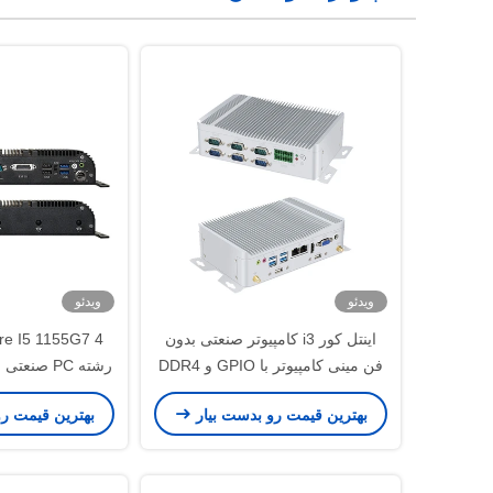
ویدئو
ویدئو
اینتل کور i3 کامپیوتر صنعتی بدون
فن مینی کامپیوتر با GPIO و DDR4
16G 6COM
WiFi و GPIO
بهترین قیمت رو بدست بیار
بهترین قیمت ر