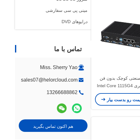
مینی پی سی سفارشی
درایوهای DVD
تماس با ما
Miss. Sherry Yao
 صنعتی کوچک بدون فن
sales07@helorcloud.com
پردازنده سری Intel Core 1115G4
13266688862
3LAN 6COM RAM
یمت رو بدست بیار
هم اکنون تماس بگیرید