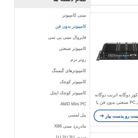
مینی کامپیوتر
کامپیوتر بدون فن
فایروال مینی پی سی
کامپیوتر صنعتی
روتر نرم
کامپیوترهای گیمینگ
کامپیوتر کوچک
کامپیوتر کوچک اینتل
ور دوگانه اترنت دوگانه
COM مینی PC صنعتی بدون فن با
AMD Mini PC
DDR4 32G
پنل لمسی
یمت رو بدست بیار
مادربرد مینی X86
سرور 1U 2U 3U