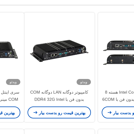
ویدئو
ویدئو
Intel Core I5 1155G7 4 هسته 8
کامپیوتر دوگانه LAN دوگانه COM
سری اینتل ک
رشته PC صنعتی بدون فن با 6COM
بدون فن با DDR4 32G Intel
Celeron J4125 J6412 Mini PC
و بدست بیار
بهترین قیمت رو بدست بیار
بهترین ق