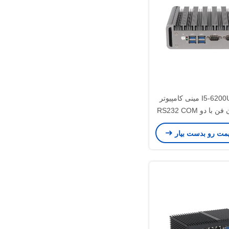
اینتل کور I5-6200U مینی کامپیوتر
صنعتی بدون فن با دو RS232 COM
LAN DDR
یمت رو بدست بیار