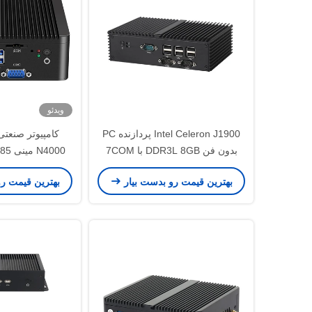
ویدئو
Intel Celeron J1900 پردازنده PC
بدون فن DDR3L 8GB با 7COM
2LAN کامپیوتر صنعتی
DDR4 8GB مینی کامپیوتر بدون فن
بهترین قیمت رو بدست بیار
بهترین قیمت ر