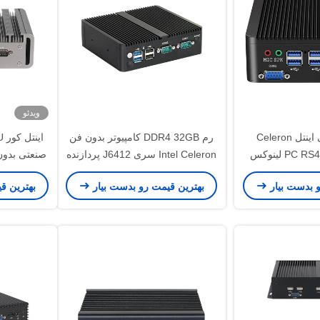
ویدئو
کامپیوتر صنعتی اینتل Celeron
رم DDR4 32GB کامپیوتر بدون فن
N4000 مینی PC RS485 لینوکس
Intel Celeron سری J6412 پردازنده
صنعتی مینی PC
دو 4
و بدست بیار
بهترین قیمت رو بدست بیار
بهترین ق