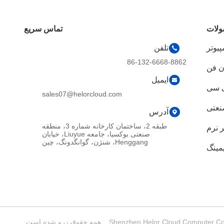
لات
تماس سریع
پیوتر
تلفن
86-132-6668-8862
ون فن
ایمیل
ی سی
sales07@helorcloud.com
نعتی
آدرس
طبقه 2، ساختمان کارخانه شماره 3، منطقه
ر نرم
صنعتی بوکسیا، جامعه Liuyue، خیابان
Henggang، شنژن، گوانگدونگ، چین
مینگ