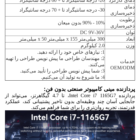
دمای کارکرد
20- درجه سانتیگراد تا + 60 درجه سانتیگراد
دمای
30- درجه سانتیگراد تا + 70 درجه سانتیگراد
ذخیره‌سازی
رطوبت
10% - 90% بدون میعان
ذخیره‌سازی
توان
DC 9V-36V
ابعاد
300 میلی‌متر x 155 میلی‌متر x 50 میلی‌متر
وزن
2.0 کیلوگرم
1: نیازهای خاص خود را ارائه دهید.
2: مهندسان طراحی ما پیش نویس طراحی را تهیه
خدمات
می‌کنند.
OEM/ODM
3: شما پیش نویس طراحی را تأیید می‌کنید.
4: ما شروع به تولید آن می‌کنیم.
پردازنده مینی کامپیوتر صنعتی بدون فن:
پردازنده Intel Core i7 1165G7، تا 4.7 گیگاهرتز، می‌تواند از
جابجایی آسان چند وظیفه‌ای بدون تاخیر پشتیبانی کند، عملکرد
قدرتمند، تجربه روان‌تری را برای شما فراهم می‌کند.