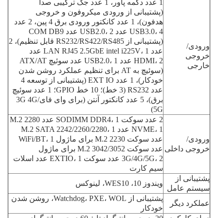
1 عدد دکمه پاور، 1 عدد جک ترکیبی صدا
(پشتیبانی از ورودی میکروفون و خروجی
هدفون)، 1 عدد کانکتور ورودی برق 4 پین، 2 عدد
USB3.0، 4 عدد USB2.0، 2 عدد COM DB9
(پشتیبانی از RS232/RS422/RS485 قابل تنظیم)، 2
ورودی/
عدد LAN RJ45 2.5GbE intel i225V، 1 عدد
خروجی
HDMI، 2 عدد USB2.0، 1 عدد سوئیچ ATX/AT
خارجی
(سوئیچ به AT برای تنظیم عملکرد روشن شدن
خودکار)، 1 عدد EXT IO (پشتیبانی از توسعه 4
عدد RS232 (3 خط)؛ 10 خط GPIO؛ 1 عدد سوئیچ
برق)، 5 عدد کانکتور آنتن (برای وای فای/3G 4G
5G)
2 عدد سوکت SODIMM DDR4، 1 عدد M.2 2280
NVME، 1 عدد M.2 SATA 2242/2260/2280، 1
ورودی/
عدد سوکت M.2 2230 برای ماژول WiFi/BT، 1
خروجی داخلی
عدد سوکت M.2 3042/3052 برای ماژول
3G/4G/5G، 2 عدد سوکت EXTIO، 1 عدد اسلات
سیم کارت
پشتیبانی از
ویندوز 10، WES10، لینوکس
سیستم عامل
پشتیبانی از Watchdog، PXE، WOL، روشن شدن
عملکرد دیگر
خودکار