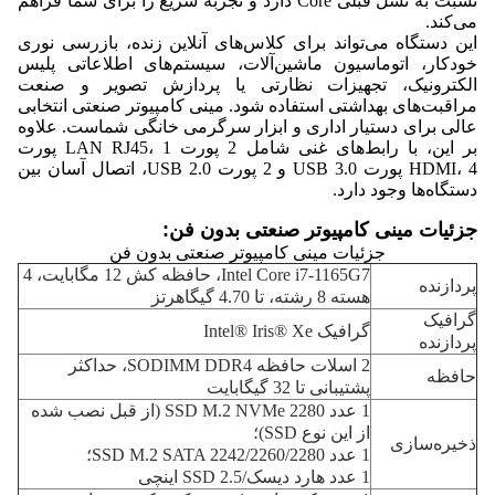
نسبت به نسل قبلی Core دارد و تجربه سریع را برای شما فراهم
می‌کند.
این دستگاه می‌تواند برای کلاس‌های آنلاین زنده، بازرسی نوری
خودکار، اتوماسیون ماشین‌آلات، سیستم‌های اطلاعاتی پلیس
الکترونیک، تجهیزات نظارتی یا پردازش تصویر و صنعت
مراقبت‌های بهداشتی استفاده شود. مینی کامپیوتر صنعتی انتخابی
عالی برای دستیار اداری و ابزار سرگرمی خانگی شماست. علاوه
بر این، با رابط‌های غنی شامل 2 پورت LAN RJ45، 1 پورت
HDMI، 4 پورت USB 3.0 و 2 پورت USB 2.0، اتصال آسان بین
دستگاه‌ها وجود دارد.
جزئیات مینی کامپیوتر صنعتی بدون فن:
جزئیات مینی کامپیوتر صنعتی بدون فن
Intel Core i7-1165G7، حافظه کش 12 مگابایت، 4
پردازنده
هسته 8 رشته، تا 4.70 گیگاهرتز
گرافیک
گرافیک Intel® Iris® Xe
پردازنده
2 اسلات حافظه SODIMM DDR4، حداکثر
حافظه
پشتیبانی تا 32 گیگابایت
1 عدد SSD M.2 NVMe 2280 (از قبل نصب شده
از این نوع SSD)؛
ذخیره‌سازی
1 عدد SSD M.2 SATA 2242/2260/2280؛
1 عدد هارد دیسک/SSD 2.5 اینچی