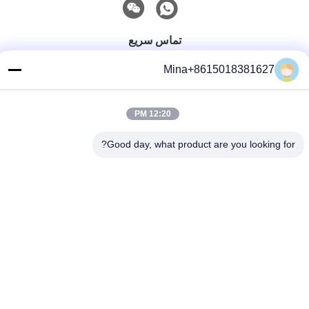
تماس سریع
تلفن
Mina+8615018381627
86-132-6668-8862
12:20 PM
ایمیل
sales07@helorcloud.com
Good day, what product are you looking for?
آدرس
طبقه 2، ساختمان کارخانه شماره 3، منطقه صنعتی بوکسیا، جامعه
Liuyue، خیابان Henggang، شنژن، گوانگدونگ، چین
سیاست حفظ حریم خصوصی
|
نقشه سایت
چین کیفیت خوب مینی کامپیوتر تامین کننده.حق چاپ © 2024-2026
Shenzhen Helor Cloud Computer Co., Ltd. . همه حقوقرزرو شده
است.