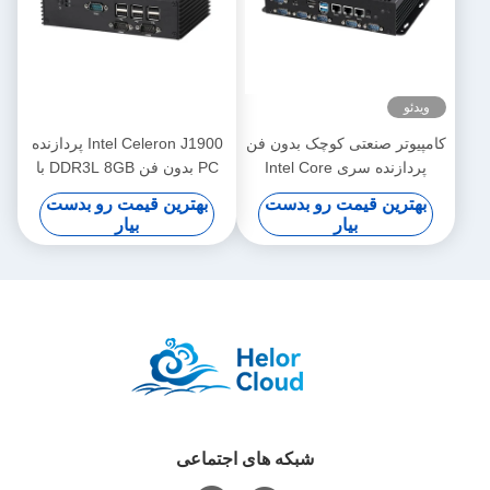
ویدئو
کامپیوتر صنعتی کوچک بدون فن
Intel Celeron J1900 پردازنده
پردازنده سری Intel Core
PC بدون فن DDR3L 8GB با
1115G4 3LAN 6COM RAM
7COM 2LAN کامپیوتر صنعتی
بهترین قیمت رو بدست
بهترین قیمت رو بدست
DDR4
بیار
بیار
شبکه های اجتماعی