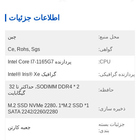
اطلاعات جزئیات
محل منبع:
چین
گواهی:
Ce, Rohs, Sgs
CPU:
پردازنده Intel Core I7-1165G7
پردازنده گرافیکی:
گرافیک Intel® Iris® Xe
2 * SODIMM DDR4، حداکثر تا 32 
حافظه:
گیگابایت
1*M.2 SSD NVMe 2280، 1*M.2 SSD 
ذخیره سازی:
SATA 2242/2260/2280
جزئیات بسته
جعبه کارتن
بندی: