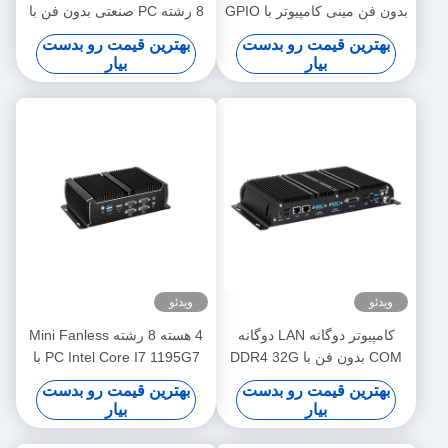
بدون فن مینی کامپیوتر با GPIO
8 رشته PC صنعتی بدون فن با
و DDR4 16G 6COM
6COM WiFi و GPIO
بهترین قیمت رو بدست
بهترین قیمت رو بدست
بیار
بیار
ویدئو
ویدئو
کامپیوتر دوگانه LAN دوگانه
4 هسته 8 رشته Mini Fanless
COM بدون فن با DDR4 32G
PC Intel Core I7 1195G7 با
Intel Celeron J4125 J6412
دوگانه LAN 6COM DDR4
بهترین قیمت رو بدست
بهترین قیمت رو بدست
Mini PC
بیار
بیار