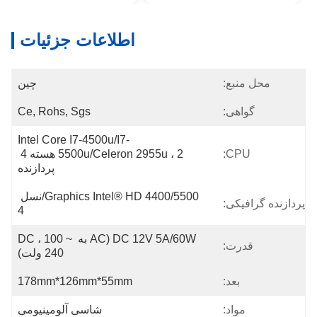
اطلاعات جزئیات
محل منبع:
چین
گواهی:
Ce, Rohs, Sgs
Intel Core I7-4500u/i7-
CPU:
5500u/celeron 2955u ، 2 هسته 4 
پردازنده
Graphics Intel® HD 4400/5500/نسل 
پردازنده گرافیکی:
4
DC 12V 5A/60W (AC به DC ، 100 ~ 
قدرت:
240 ولت)
بعد:
178mm*126mm*55mm
مواد:
شاسی آلومینیومی