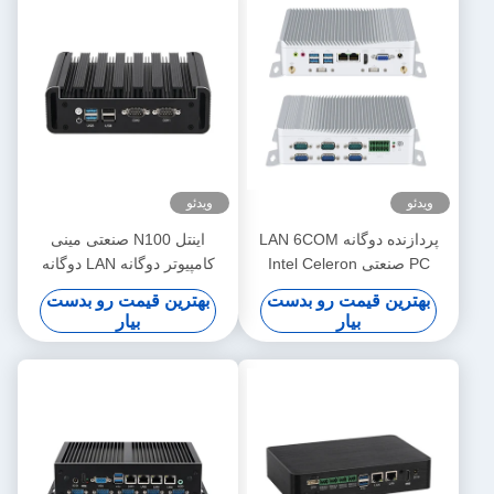
ویدئو
ویدئو
پردازنده دوگانه LAN 6COM
اینتل N100 صنعتی مینی
PC صنعتی Intel Celeron
کامپیوتر دوگانه LAN دوگانه
J1900 و پردازنده های سری
COM DDR4 16G رم برای
بهترین قیمت رو بدست
بهترین قیمت رو بدست
هسته ای
صنعتی
بیار
بیار