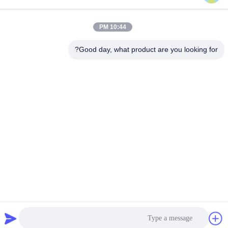
86-132-6668-8862
ایمیل
10:44 PM
sales07@helorcloud.com
Good day, what product are you looking for?
آدرس
طبقه 2، ساختمان کارخانه شماره 3، منطقه صنعتی بوکسیا، جامعه
Liuyue، خیابان Henggang، شنژن، گوانگدونگ، چین
سیاست حفظ حریم خصوصی
|
نقشه سایت
چین کیفیت خوب مینی کامپیوتر تامین کننده.حق چاپ © 2024-2026
Shenzhen Helor Cloud Computer Co., Ltd. . همه حقوقرزرو شده
است.