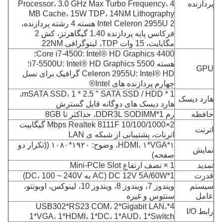
پردازنده
Processor، 3.0 GHz Max Turbo Frequency، 4
MB Cache، 15W TDP، 14NM Lithography
Intel Celeron 2955U 2 هسته 4 رشته پردازنده،
فرکانس پایه پردازنده 1.40 گیگاهرتز، کش 2
مگابایت، 15 وات TDP، لیتوگرافی 22NM
Core i7-4500: Intel® HD Graphics 4400؛
هسته i7-5500U: Intel® HD Graphics 5500؛
GPU
Celeron 2955U: Intel® HD گرافیک برای نسل
چهارم پردازنده های Intel®
1 * mSATA SSD، 1 * 2.5 ′′ SATA SSD / HDD،
هارد دیسک
هارد دیسک های دوگانه قابل گسترش
حافظه
رم 1*DDR3L SODIMM، حداکثر تا 8GB
2×10/100/1000 Mbps Realtek 8111F گیگابیت
اترنت
اترنات، پشتیبانی از شبکه ی LAN
۱*HDMI، ۱*VGA، وضوح: ۱۹۲۰*۱۰۸۰ ((تکرار دو
نمايش
صفحه)
تمدید
1 × نصف ارتفاع Mini-PCIe Slot
قدرت
1*DC 12V 5A/60W (AC به DC، 100 ~ 240V)
سیستم
ویندوز 7، ویندوز 8، ویندوز 10، لینوکس، اوبونتو،
عامل
سنتوس و غیره
4*USB302*RS23 COM، 2*Gigabit LAN،
رابط I/O
1*VGA، 1*HDMI، 1*DC، 1*AUD، 1*Switch