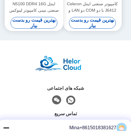
کامپیوتر صنعتی اینتل Celeron
اینتل N5100 DDR4 16G
J6412 با دو COM دو LAN و
صنعتی مینی کامپیوتر لینوکس
لینوکس
دوگانه LAN 4COM برای
بهترین قیمت رو بدست
بهترین قیمت رو بدست
KIOSK Digital Signage
بیار
بیار
شبکه های اجتماعی
تماس سریع
تلفن
Mina+8615018381627