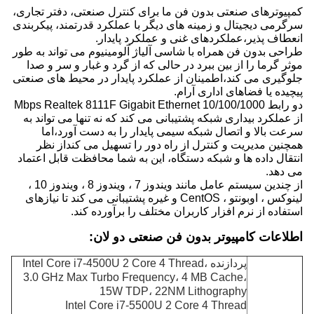
کمپیوترهای صنعتی بدون فن ما برای کنترل صنعتی، دفتر تجاری،
سرگرمی دیجیتال و زمینه های دیگر با عملکرد قدرتمند، پیکربندی
انعطاف پذیر،عملکردهای غنی و عملکرد پایدار.
طراحی بدون فن همراه با شاسی آلیاژ آلومینیوم می تواند به طور
موثر گرما را از بین ببرد در حالی که از گرد و غبار و سر و صدا
جلوگیری می کند،اطمینان از عملکرد پایدار در محیط های صنعتی
پیچیده یا فضاهای اداری آرام.
دو رابط 10/100/1000 Mbps Realtek 8111F Gigabit Ethernet
از عملکرد بیداری شبکه پشتیبانی می کند که نه تنها می تواند به
سرعت بالا و اتصال شبکه سیمی پایدار را به دست آورد،اما
همچنین مدیریت و کنترل از راه دور را تسهیل می کنداز نظر
انتقال داده ها و شبکه دستگاه، این به شما محافظت قابل اعتماد
می دهد.
از چندین سیستم عامل مانند ویندوز 7 ، ویندوز 8 ، ویندوز 10 ،
لینوکس ، اوبونتو ، CentOS و غیره پشتیبانی می کند تا نیازهای
استفاده از نرم افزار کاربران مختلف را برآورده کند.
اطلاعات کامپیوتر بدون فن صنعتی دو لان:
پردازنده Intel Core i7-4500U 2 Core 4 Thread،
3.0 GHz Max Turbo Frequency، 4 MB Cache،
15W TDP، 22NM Lithography
Intel Core i7-5500U 2 Core 4 Thread