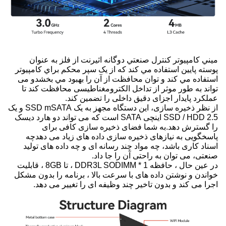
ميني کامپيوتر کنترل صنعتي دوگانه اثيرنت از فلز به عنوان
پوسته پايين استفاده مي کند که از يک سپر محکم براي کامپيوتر
استفاده مي کند و توان محافظت از آن را بهبود مي بخشدو می
تواند به طور موثر از تداخل الکترومغناطیسی محافظت کند تا
عملکرد پایدار اجزای دقیق داخلی را تضمین کند.
از نظر ذخیره سازی، این دستگاه مجهز به یک SSD mSATA و یک
SSD / HDD 2.5 اینچی SATA است که می تواند دو هارد دیسک
را گسترش دهد.به شما فضای ذخیره سازی کافی برای
پاسخگویی به نیازهای ذخیره سازی داده های زیاد می دهدچه
اسناد کاری باشد، چه مواد چند رسانه ای و چه داده های تولید
صنعتی، می توان به راحتی آن را جا داد.
در عین حال ، حافظه 1 * DDR3L SODIMM ، تا 8GB ، قابلیت
خواندن و نوشتن داده های با سرعت بالا ، برنامه را بدون مشکل
اجرا می کند و بدون تاخیر چند وظیفه ای را تغییر می دهد.