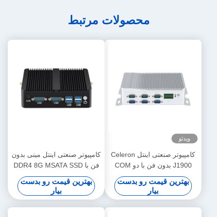
محصولات مرتبط
ویدئو
کامپیوتر صنعتی اینتل Celeron
کامپیوتر صنعتی اینتل مینی بدون
J1900 بدون فن با دو COM
فن با DDR4 8G MSATA SSD
GPIO و DDR3L 8G
Dual LAN HD Display Linux
بهترین قیمت رو بدست
بهترین قیمت رو بدست
بیار
بیار