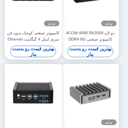
ویدئو
ویدئو
دو لان 4COM ARM RK3568
کامپیوتر صنعتی کوچک بدون فن
کامپیوتر صنعتی DDR4 8G
سری اینتل 4 گیگابیت Ethernet
EMMC 16G اندروید 11 mini
LAN 6COM
بهترین قیمت رو بدست
بهترین قیمت رو بدست
PC جاسازی شده
بیار
بیار
ویدئو