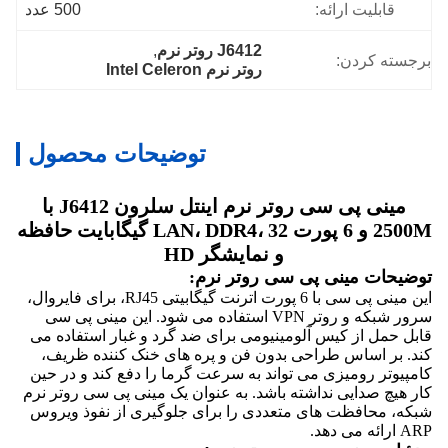
قابلیت ارائه:
500 عدد
J6412 روتر نرم
, 
برجسته کردن:
روتر نرم Intel Celeron
توضیحات محصول
مینی پی سی روتر نرم اینتل سلرون J6412 با
2500M و 6 پورت LAN، DDR4، 32 گیگابایت حافظه
و نمایشگر HD
توضیحات مینی پی سی روتر نرم:
این مینی پی سی با 6 پورت اترنت گیگابیتی RJ45، برای فایروال،
سرور شبکه و روتر VPN استفاده می شود. این مینی پی سی
قابل حمل از کیس آلومینیومی برای ضد گرد و غبار استفاده می
کند. بر اساس طراحی بدون فن و پره های خنک کننده ظریف،
کامپیوتر رومیزی می تواند به سرعت گرما را دفع کند و در حین
کار هیچ صدایی نداشته باشد. به عنوان یک مینی پی سی روتر نرم
شبکه، محافظت های متعددی را برای جلوگیری از نفوذ ویروس
ARP ارائه می دهد.