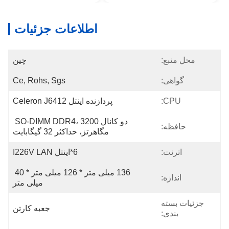
اطلاعات جزئیات
محل منبع:
چین
گواهی:
Ce, Rohs, Sgs
CPU:
پردازنده اینتل Celeron J6412
دو کانال SO-DIMM DDR4، 3200 
حافظه:
مگاهرتز، حداکثر 32 گیگابایت
اترنت:
6*اینتل I226V LAN
136 میلی متر * 126 میلی متر * 40 
اندازه:
میلی متر
جزئیات بسته
جعبه کارتن
بندی: