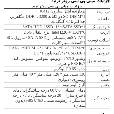
جزئیات مینی پی سی روتر نرم:
جزئیات مینی پی سی روتر نرم
پردازنده
پردازنده اینتل سلرون J6412
1*SO-DIMM دو کاناله DDR4، 3200 مگاهرتز،
حافظه
حداکثر تا 32 گیگابایت
هارد دیسک
1*SATA HDD / SSD، 1*mSATA SSD
اترنت
6*Intel I226-V LAN، نرخ انتقال 2.5G
1*mSATA، پشتیبانی از SATA SSD / ماژول 4G،
اسلات توسعه
1*اسلات سیم کارت
رابط ورودی/
6*LAN، 1*HDIM، 2*USB2.0، 1*RJ45 COM،
خروجی
2*USB3.0، 1*دکمه پاور، 1*DC
ویندوز 7/8/10، اوبونتو، لینوکس، سنتوس، لید،
سیستم عامل
ESXI6.7 و غیره.
وزن
حدود 0.65 کیلوگرم
اندازه
136 میلی متر * 126 میلی متر * 40 میلی متر
نصب
رومیزی / دیواری
جنس
آلیاژ آلومینیوم
دمای عملیاتی: 0 تا 60 درجه سانتیگراد، دمای
ذخیره سازی: -20 درجه سانتیگراد تا 75 درجه
محیط کار
سانتیگراد، رطوبت نسبی: 0% تا 95% (بدون
میعان)