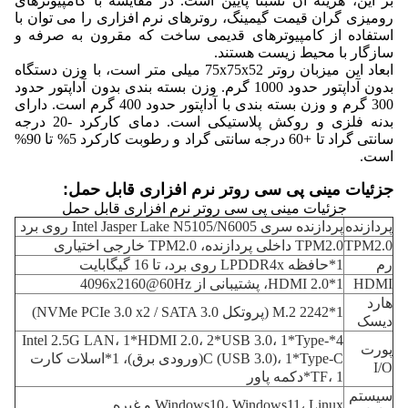
بر این، هزینه آن نسبتاً پایین است. در مقایسه با کامپیوترهای
رومیزی گران قیمت گیمینگ، روترهای نرم افزاری را می توان با
استفاده از کامپیوترهای قدیمی ساخت که مقرون به صرفه و
سازگار با محیط زیست هستند.
ابعاد این میزبان روتر 75x75x52 میلی متر است، با وزن دستگاه
بدون آداپتور حدود 1000 گرم. وزن بسته بندی بدون آداپتور حدود
300 گرم و وزن بسته بندی با آداپتور حدود 400 گرم است. دارای
بدنه فلزی و روکش پلاستیکی است. دمای کارکرد -20 درجه
سانتی گراد تا +60 درجه سانتی گراد و رطوبت کارکرد 5% تا 90%
است.
جزئیات مینی پی سی روتر نرم افزاری قابل حمل:
جزئیات مینی پی سی روتر نرم افزاری قابل حمل
پردازنده
پردازنده سری Intel Jasper Lake N5105/N6005 روی برد
TPM2.0
TPM2.0 داخلی پردازنده، TPM2.0 خارجی اختیاری
رم
1*حافظه LPDDR4x روی برد، تا 16 گیگابایت
HDMI
1*HDMI 2.0، پشتیبانی از 4096x2160@60Hz
هارد
1*M.2 2242 (پروتکل NVMe PCIe 3.0 x2 / SATA 3.0)
دیسک
4*Intel 2.5G LAN، 1*HDMI 2.0، 2*USB 3.0، 1*Type-
پورت
C (USB 3.0)، 1*Type-C(ورودی برق)، 1*اسلات کارت
I/O
TF، 1*دکمه پاور
سیستم
Windows10، Windows11، Linux و غیره