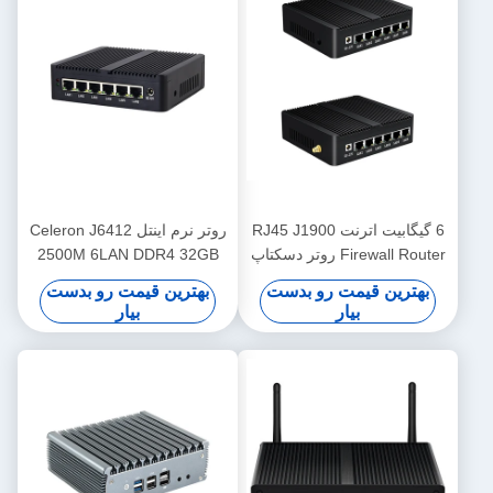
6 گیگابیت اترنت RJ45 J1900
روتر نرم اینتل Celeron J6412
Firewall Router روتر دسکتاپ
2500M 6LAN DDR4 32GB
اوبونتو با وای فای
HD Display مینی پی سی
بهترین قیمت رو بدست
بهترین قیمت رو بدست
بیار
بیار