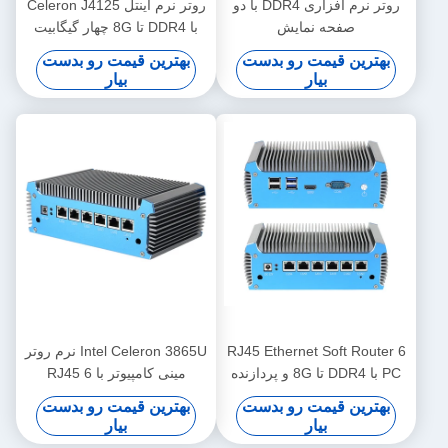
روتر نرم افزاری DDR4 با دو
روتر نرم اینتل Celeron J4125
صفحه نمایش
با DDR4 تا 8G چهار گیگابیت
اترنت PFsense
بهترین قیمت رو بدست
بهترین قیمت رو بدست
بیار
بیار
6 RJ45 Ethernet Soft Router
Intel Celeron 3865U نرم روتر
PC با DDR4 تا 8G و پردازنده
مینی کامپیوتر با 6 RJ45
Intel Celeron 3865U
i211AT گیگابیت LAN و DDR4
بهترین قیمت رو بدست
بهترین قیمت رو بدست
رم
بیار
بیار