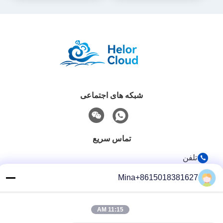
شبکه های اجتماعی
تماس سریع
تلفن
86-132-6668-8862
Mina+8615018381627
ایمیل
sales07@helorcloud.com
11:15 AM