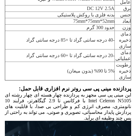
عامل
برق
DC 12V 2.5A
جنس
بدنه فلزی با روکش پلاستیکی
ابعاد
75mm*75mm*52mm
وزن
حدود 300 گرم
دمای
ذخیره
-40 درجه سانتی گراد تا +85 درجه سانتی گراد
سازی
دمای
-20 درجه سانتی گراد تا +60 درجه سانتی گراد
عملیاتی
رطوبت
ذخیره
5% تا 90% (بدون میعان)
سازی
پردازنده مینی پی سی روتر نرم افزاری قابل حمل:
این مینی پی سی مجهز به پردازنده چهار هسته ای چهار رشته ای
Intel Celeron N5105 با فرکانس تا 2.9 گیگاهرتز، فرآیند 10
نانومتری، مصرف انرژی کم و طراحی بی صدا، با قابلیت های
پردازش پایدار محاسباتی، تصویری و صوتی، می تواند به راحتی از
پس چند وظیفه ای برآید.