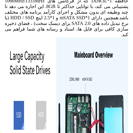
حافظه 1*DDR3L که از فرکانس های 1066MHz/1333MHz
پشتیبانی می کند، با توانایی حداکثر تا 8GB. این اجازه می دهد تا
چند وظیفه ای بدون مشکل و اجرای کارآمد برنامه های مختلف
باشد.همچنین دارای 1*mSATA SSD و 1*2.5 اینچ HDD / SSD (با
نرخ تبدیل داده های SATA 2.0 برای دیسک سخت) ، فضای ذخیره
سازی کافی برای فایل ها، اسناد و رسانه های شما فراهم می
کند.