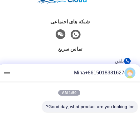
شبکه های اجتماعی
تماس سریع
تلفن
86-132-6668-8862
Mina+8615018381627
ایمیل
sales07@helorcloud.com
1:50 AM
آدرس
Good day, what product are you looking for?
طبقه 2، ساختمان کارخانه شماره 3، منطقه صنعتی بوکسیا، جامعه
Liuyue، خیابان Henggang، شنژن، گوانگدونگ، چین
سیاست حفظ حریم خصوصی
|
نقشه سایت