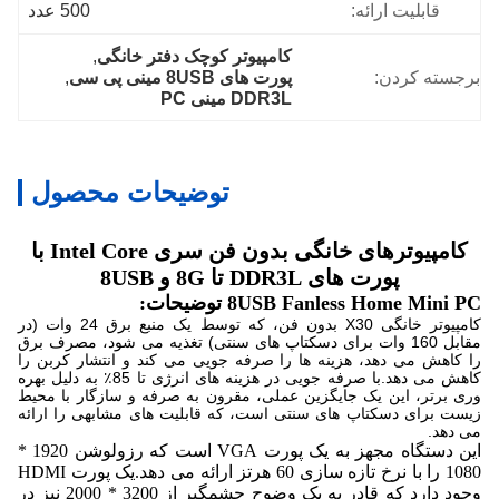
قابلیت ارائه:
500 عدد
کامپیوتر کوچک دفتر خانگی
, 
برجسته کردن:
پورت های 8USB مینی پی سی
, 
DDR3L مینی PC
توضیحات محصول
کامپیوترهای خانگی بدون فن سری Intel Core با
پورت های DDR3L تا 8G و 8USB
8USB Fanless Home Mini PC توضیحات:
کامپیوتر خانگی X30 بدون فن، که توسط یک منبع برق 24 وات (در
مقابل 160 وات برای دسکتاپ های سنتی) تغذیه می شود، مصرف برق
را کاهش می دهد، هزینه ها را صرفه جویی می کند و انتشار کربن را
کاهش می دهد.با صرفه جویی در هزینه های انرژی تا 85٪ به دلیل بهره
وری برتر، این یک جایگزین عملی، مقرون به صرفه و سازگار با محیط
زیست برای دسکتاپ های سنتی است، که قابلیت های مشابهی را ارائه
می دهد.
این دستگاه مجهز به یک پورت VGA است که رزولوشن 1920 *
1080 را با نرخ تازه سازی 60 هرتز ارائه می دهد.یک پورت HDMI
وجود دارد که قادر به یک وضوح چشمگیر از 3200 * 2000 نیز در