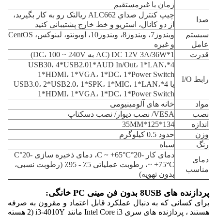
زمان یا غیرمستقیم
چيپ کنترل صداي ALC662 ريالتک رو به کار بگيريد،
صدا
از دو کانال، استريو و خط خارج پشتیبانی کنيد
سیستم
ویندوز7، ویندوز8، ویندوز10، اوبونتو، لینوکس، CentOS
عامل
و غیره
قدرت
1*DC 12V 3A/36W (AC به DC، 100 ~ 240V)
4*USB30، 4*USB2.01*AUD In/Out، 1*LAN،
1*HDMI، 1*VGA، 1*DC، 1*Power Switch
رابط I/O
یا 4*USB3.0، 2*USB2.0، 1*SPK، 1*MIC، 1*LAN،
1*HDMI، 1*VGA، 1*DC، 1*Power Switch
مواد
خانه های آلومینیومی
نصب
VESA/ نصب دیوار/ نصب دسکتاپ
اندازه
134*125*35MM
وزن
حدود 0.5 کيلوگرم
رنگ
سیاه
دمای کار -20°C ~ +65°C، دمای ذخیره سازی -20°C
دمای
~ +75°C، رطوبت عملیاتی 5٪ - 95٪ (رطوبت نسبی،
مناسب
بدون تهویه)
پردازنده های 8USB بدون فن مینی PC خانگی:
برای کسانی که به دنبال عملکرد قابل اعتماد و مقرون به صرفه
هستند ، پردازنده های سری Intel Core i3 مانند i3-4010Y (2 هسته