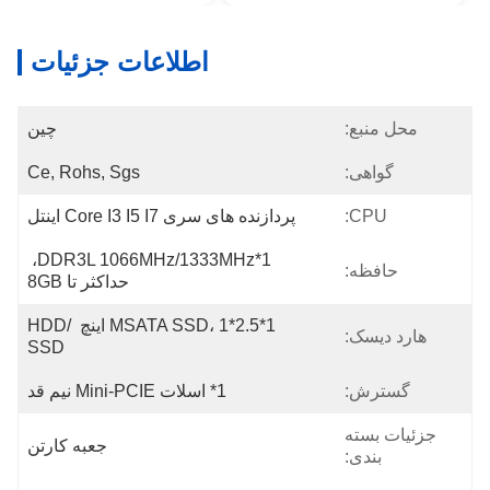
اطلاعات جزئیات
محل منبع:
چین
گواهی:
Ce, Rohs, Sgs
CPU:
پردازنده های سری Core I3 I5 I7 اینتل
1*DDR3L 1066MHz/1333MHz، 
حافظه:
حداکثر تا 8GB
1*mSATA SSD، 1*2.5 اینچ HDD/ 
هارد دیسک:
SSD
گسترش:
1* اسلات Mini-PCIE نیم قد
جزئیات بسته
جعبه کارتن
بندی: