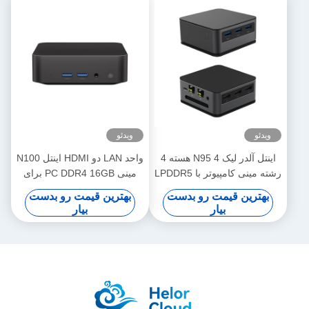
ویدئو
ویدئو
اینتل آلدر لیک N95 4 هسته 4
واحد LAN دو HDMI اینتل N100
رشته مینی کامپیوتر با LPDDR5
مینی PC DDR4 16GB برای
12G 2 اترنت و وای فای
دفتر خانگی
بهترین قیمت رو بدست
بهترین قیمت رو بدست
بیار
بیار