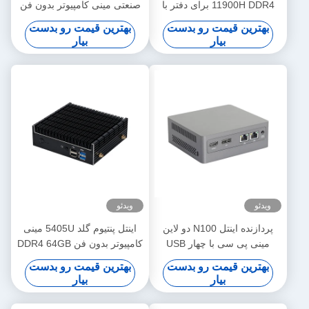
11900H DDR4 برای دفتر با
صنعتی مینی کامپیوتر بدون فن
سه صفحه نمایش 4K پشتیبانی
با WIFI DDR4 16G رم ویندوز
بهترین قیمت رو بدست
بهترین قیمت رو بدست
HDMI
لینوکس
بیار
بیار
ویدئو
ویدئو
پردازنده اینتل N100 دو لاین
اینتل پنتیوم گلد 5405U مینی
مینی پی سی با چهار USB
کامپیوتر بدون فن DDR4 64GB
DDR4 رم 46GB برای دفتر
لینوکس برای دفتر خانگی
بهترین قیمت رو بدست
بهترین قیمت رو بدست
خانگی
بیار
بیار