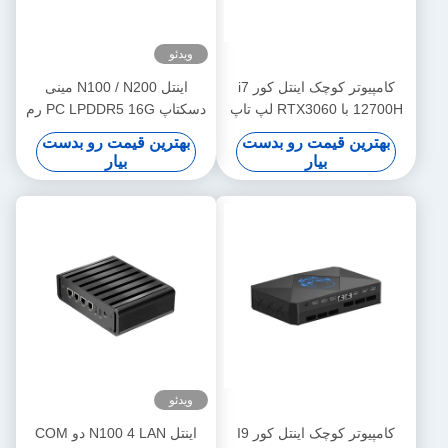
ویدئو
کامپیوتر کوچک اینتل کور i7
اینتل N100 / N200 مینی
12700H با RTX3060 لپ تاپ
دسکتاپ PC LPDDR5 16G رم
12G گرافیک متمایز و DDR4
ویندوز 10/11 لینوکس مینی
بهترین قیمت رو بدست
بهترین قیمت رو بدست
دسکتاپ
بیار
بیار
ویدئو
کامپیوتر کوچک اینتل کور I9
اینتل N100 4 LAN دو COM