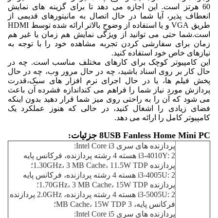
60 هرتز است. این اجازه می دهد تا برای گزینه های نمایش
انعطاف پذیر، آیا شما در حال اتصال به مانیتورهای قدیمی از
طریق VGA و یا استفاده از وضوح بالاتر ارائه شده توسط HDMI
است.شما حتی می توانید از ویژگی نمایش هم زمان یا غیر هم
زمان برای سفارشی کردن تجربه مشاهده خود را با توجه به
نیازهای خاص خود استفاده کنید.
این کامپیوتر کوچک برای کارهای مختلف مناسب است. چه در
حال کار بر روی اسناد باشید، چه در حال مرور وب، چه در حال
پخش فیلم ها، یا در حال اجرای نرم افزار های سبک،قدرت
پردازش مورد نیاز شما را فراهم می کنداندازه فشرده آن باعث
می شود که آن را به راحتی روی میز شما قرار دهید بدون اینکه
فضای زیادی را اشغال کنید، در حالی که هنوز عملکرد یک
کامپیوتر کامل را ارائه می دهد.
8USB Fanless Home Mini PC جزئیات:
پردازنده های سری Intel Core i3:
i3-4010Y: 2 هسته 4 رشته پردازنده، فرکانس پایه
پردازنده 1.30GHz، 3 MB Cache، 11.5W TDP؛
i3-4005U: 2 هسته 4 رشته پردازنده، فرکانس پایه
پردازنده 1.70GHz، 3 MB Cache، 15W TDP؛
i3-5005U: 2 هسته 4 رشته پردازنده، 2.0GHz پردازنده
فرکانس پایه، 3 MB Cache، 15W TDP؛
پردازنده های سری Intel Core i5: