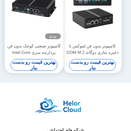
ویدئو
کامپیوتر بدون فن لینوکس با
کامپیوتر صنعتی کوچک بدون فن
ذخیره سازی دوگانه COM M.2
پردازنده سری Intel Core
کامپیوتر صنعتی اینتل J6412
1115G4 3LAN 6COM RAM
بهترین قیمت رو بدست
بهترین قیمت رو بدست
مینی
DDR4
بیار
بیار
شبکه های اجتماعی