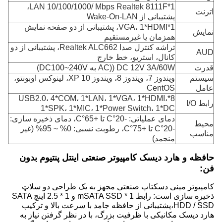
1*LAN 10/100/1000/ Mbps Realtek 8111F،
اترنت
پشتیبانی از Wake-On-LAN
1*VGA، 1*HDMI، پشتیبانی از دو صفحه نمایش
نمايش
همزمان یا غیرمستقیم
تراشه کنترل صدا Realtek ALC662، پشتیبانی از دو
AUD
کانال، استریو، خط خارج
قدرت
DC 12V 3A/60W ((AC به DC100~240V)
سیستم
ویندوز 7، ویندوز 8، ویندوز 10 XP، لینوکس اوبونتو،
عامل
CentOS
8*USB2.0، 4*COM، 1*LAN، 1*VGA، 1*HDMI،
رابط I/O
1*SPK، 1*MIC، 1*Power Switch، 1*DC
دمای عملیاتی: -20°C تا +65°C، دمای ذخیره سازی:
محیط
-20°C تا +75°C، رطوبت نسبی: 0% ~ 95% (غیر
مناسب
منجمد)
حافظه و هارد دیسک کامپیوتر صنعتی اینتل پنتیوم بدون
فن:
کامپیوتر مینی دسکتاپ صنعتی مجهز به یک طراحی دو سلاټ
ذخیره سازی است: رابط 1 * mSATA SSD و 1 * 2.5 اینچ SATA
HDD / SSD،پشتیبانی از حافظه جامد با سرعت بالا و ترکیب
هارد دیسک مکانیکی با ظرفیت بزرگ، با در نظر گرفتن نیاز به