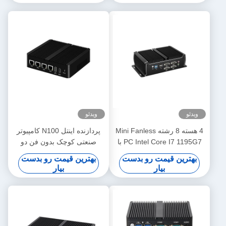
ویدئو
ویدئو
4 هسته 8 رشته Mini Fanless
پردازنده اینتل N100 کامپیوتر
PC Intel Core I7 1195G7 با
صنعتی کوچک بدون فن دو
دوگانه LAN 6COM DDR4
COM DDR4 رم 4LAN
بهترین قیمت رو بدست
بهترین قیمت رو بدست
بیار
بیار