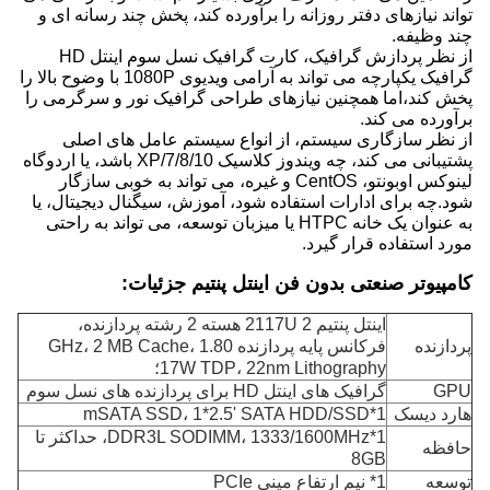
تواند نیازهای دفتر روزانه را برآورده کند، پخش چند رسانه ای و
چند وظیفه.
از نظر پردازش گرافیک، کارت گرافیک نسل سوم اینتل HD
گرافیک یکپارچه می تواند به آرامی ویدیوی 1080P با وضوح بالا را
پخش کند،اما همچنین نیازهای طراحی گرافیک نور و سرگرمی را
برآورده می کند.
از نظر سازگاری سیستم، از انواع سیستم عامل های اصلی
پشتیبانی می کند، چه ویندوز کلاسیک 7/8/10/XP باشد، یا اردوگاه
لینوکس اوبونتو، CentOS و غیره، می تواند به خوبی سازگار
شود.چه برای ادارات استفاده شود، آموزش، سیگنال دیجیتال، یا
به عنوان یک خانه HTPC یا میزبان توسعه، می تواند به راحتی
مورد استفاده قرار گیرد.
کامپیوتر صنعتی بدون فن اینتل پنتیم جزئیات:
اینتل پنتیم 2117U 2 هسته 2 رشته پردازنده،
پردازنده
فرکانس پایه پردازنده 1.80 GHz، 2 MB Cache،
17W TDP، 22nm Lithography؛
GPU
گرافیک های اینتل HD برای پردازنده های نسل سوم
هارد دیسک
1*mSATA SSD، 1*2.5' SATA HDD/SSD
1*DDR3L SODIMM، 1333/1600MHz، حداکثر تا
حافظه
8GB
توسعه
1* نیم ارتفاع مینی PCIe