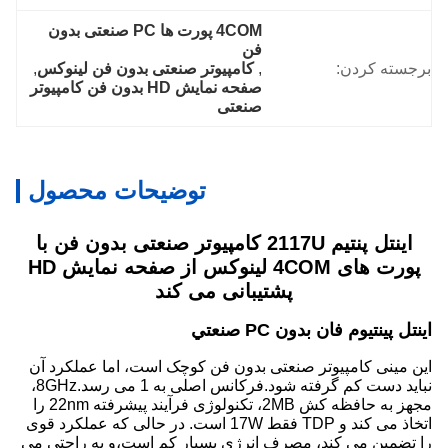
4COM پورت ها PC صنعتی بدون 
فن
برجسته کردن:
, 
کامپیوتر صنعتی بدون فن لینوکس
, 
صفحه نمایش HD بدون فن کامپیوتر 
صنعتی
توضیحات محصول
اینتل پنتیم 2117U کامپیوتر صنعتی بدون فن با
پورت های 4COM لینوکس از صفحه نمایش HD
پشتیبانی می کند
اينتل پينتيوم فان بدون PC صنعتي
این مینی کامپیوتر صنعتی بدون فن کوچک است، اما عملکرد آن
نباید دست کم گرفته شود.فرکانس اصلی به 1 می رسد.8GHz،
مجهز به حافظه کش 2MB، تکنولوژی فرآیند پیشرفته 22nm را
اتخاذ می کند و TDP فقط 17W است. در حالی که عملکرد قوی
را تضمین می کند، مصرف انرژی بسیار کم است،و به راحتی می