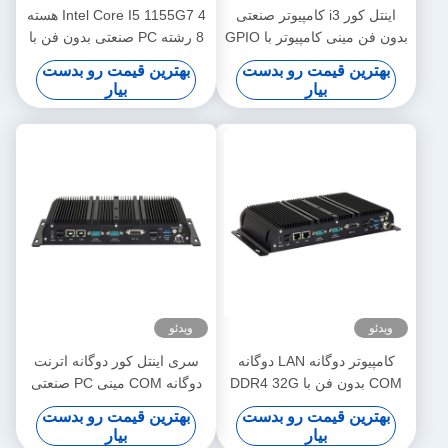
اینتل کور i3 کامپیوتر صنعتی
Intel Core I5 1155G7 4 هسته
بدون فن مینی کامپیوتر با GPIO
8 رشته PC صنعتی بدون فن با
و DDR4 16G 6COM
6COM WiFi و GPIO
بهترین قیمت رو بدست
بهترین قیمت رو بدست
بیار
بیار
ویدئو
ویدئو
کامپیوتر دوگانه LAN دوگانه
سری اینتل کور دوگانه اترنت
COM بدون فن با DDR4 32G
دوگانه COM مینی PC صنعتی
Intel Celeron J4125 J6412
بدون فن با DDR4 32G
بهترین قیمت رو بدست
بهترین قیمت رو بدست
Mini PC
بیار
بیار