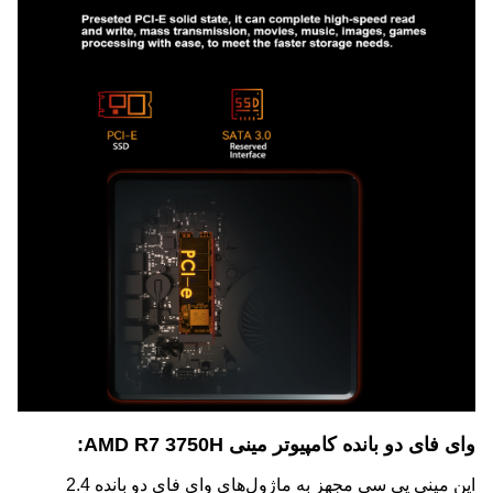
وای فای دو بانده کامپیوتر مینی AMD R7 3750H:
این مینی پی سی مجهز به ماژول‌های وای فای دو بانده 2.4