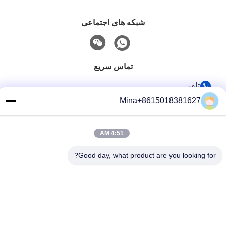
شبکه های اجتماعی
تماس سریع
تلفن
Mina+8615018381627
86-132-6668-8862
ایمیل
4:51 AM
sales07@helorcloud.com
آدرس
Good day, what product are you looking for?
طبقه 2، ساختمان کارخانه شماره 3، منطقه صنعتی بوکسیا، جامعه
Liuyue، خیابان Henggang، شنژن، گوانگدونگ، چین
سیاست حفظ حریم خصوصی
|
نقشه سایت
چین کیفیت خوب مینی کامپیوتر تامین کننده.حق چاپ © 2024-2026