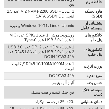
حافظه رم
پین
هارد دیسک
1 عدد M.2 NVMe 2280 SSD + 1 عدد 2.5
(SSD)
اینچی SATA SSD/HDD
پشتیبانی از
Windows 10/11، Linux، Ubuntu و غیره
سیستم عامل
کانکتورهای
روشن/خاموش، 1 عدد SPK، 1 عدد MIC،
پنل جلو
1 عدد USB 3.0، 1 عدد Type-C
1 عدد HDMI، 1 عدد DP، 2 عدد USB 3.0،
کانکتورهای
2 عدد USB 2.0، 1 عدد RJ45 LAN، 1 عدد
پنل عقب
DC IN 19V/3.42A
1 عدد RJ45 10/100M/1000M گیگابیت
پورت اترنت
اترنت
منبع تغذیه
DC 19V/3.42A
جنس بدنه
آلیاژ آلومینیوم
سیستم خنک
فن خنک کننده و هیت سینک
کننده
دمای عملیاتی
-20 تا 35 درجه سانتیگراد
دمای ذخیره
-20 تا 85 درجه سانتیگراد (توصیه شده 15-