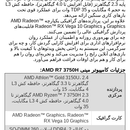
پایه 2.3 گیگاهرتز (قابل افزایش تا 4.0 گیگاهرتز)، حافظه کش L3
به حجم 4 مگابایت و TDP 35 وات برای عملکرد قوی تحت
بارهای کاری سنگین ارائه می‌دهد.
علاوه بر این، پردازنده‌های گرافیکی یکپارچه AMD Radeon™
Graphics و Radeon™ RX Vega 10 Graphics قابلیت‌های
پردازش گرافیکی عالی را تضمین می‌کنند.
چه برای بهره‌وری روزانه و اطمینان از عملکرد روان
نرم‌افزارهای اداری برای افزایش کارایی گردش کار، و چه برای
سرگرمی، این سیستم به راحتی پخش ویدئوهای با کیفیت بالا و
بازی‌های آنلاین رایج را مدیریت می‌کند و تجربه‌ای روان را هم
برای کار و هم برای اوقات فراغت فراهم می‌آورد.
جزئیات کامپیوتر مینی AMD R7 3750H:
AMD Athlon™ Gold 3150U، 2.4
گیگاهرتز تا 3.3 گیگاهرتز، حافظه کش L3
پردازنده
4 مگابایت، 15 وات
مرکزی
AMD Ryzen™ 7 3750H 2.3 گیگاهرتز تا
4.0 گیگاهرتز، حافظه کش L3 4 مگابایت،
35 وات
AMD Radeon™ Graphics، Radeon™
کارت گرافیک
RX Vega 10 Graphics
دو کاناله DDR4، 2 اسلات SO-DIMM 260