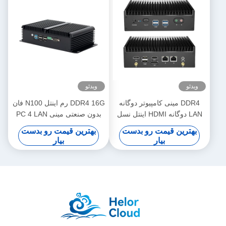
ویدئو
ویدئو
DDR4 مینی کامپیوتر دوگانه
DDR4 16G رم اینتل N100 فان
LAN دوگانه HDMI اینتل نسل
بدون صنعتی مینی PC 4 LAN
دوازدهم هسته i3 i5 i7 مینی
دوگانه COM لینوکس با وای
بهترین قیمت رو بدست
بهترین قیمت رو بدست
کامپیوتر
فای
بیار
بیار