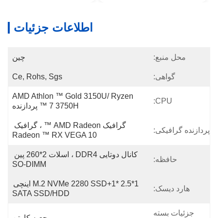
اطلاعات جزئیات
محل منبع:
چین
گواهی:
Ce, Rohs, Sgs
AMD Athlon ™ Gold 3150U/ Ryzen 
CPU:
™ 7 3750H پردازنده
گرافیک AMD Radeon ™ ، گرافیک 
پردازنده گرافیکی:
Radeon ™ RX VEGA 10
کانال دوتایی DDR4 ، اسلات 2*260 پین 
حافظه:
SO-DIMM
1*M.2 NVMe 2280 SSD+1* 2.5 اینچی 
هارد دیسک:
SATA SSD/HDD
جزئیات بسته
جعبه کارتن