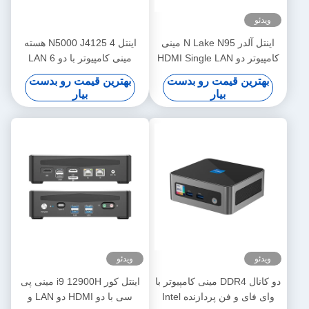
ویدئو
اینتل آلدر N Lake N95 مینی
اینتل N5000 J4125 4 هسته
کامپیوتر دو HDMI Single LAN
مینی کامپیوتر با دو LAN 6
DDR4 16G مینی کامپیوتر قابل
COM و DDR4 تا 8G
بهترین قیمت رو بدست
بهترین قیمت رو بدست
حمل
بیار
بیار
ویدئو
ویدئو
دو کانال DDR4 مینی کامپیوتر با
اینتل کور i9 12900H مینی پی
وای فای و فن پردازنده Intel
سی با دو HDMI دو LAN و