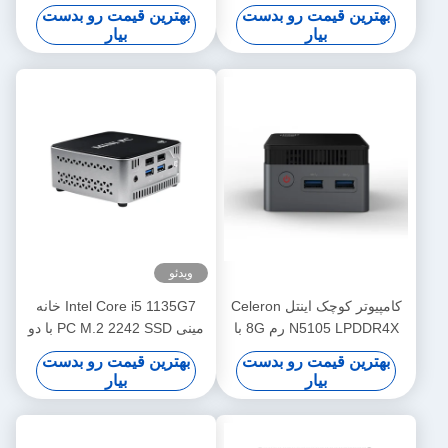
DDR4 64G
Core I7-1360P
بهترین قیمت رو بدست
بهترین قیمت رو بدست
بیار
بیار
ویدئو
کامپیوتر کوچک اینتل Celeron
Intel Core i5 1135G7 خانه
N5105 LPDDR4X رم 8G با
مینی PC M.2 2242 SSD با دو
دریچه TF و فن برای دفتر
LAN و فن
بهترین قیمت رو بدست
بهترین قیمت رو بدست
خانگی
بیار
بیار