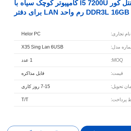
اینتل کور I5 7200U کامپیوتر کوچک سیاه با
DDR3L 16GB رم واحد LAN برای دفتر
نام تجاری:
Helor PC
اره مدل:
X35 Sing Lan 6USB
MOQ:
1 عدد
قیمت:
قابل مذاکره
ان تحویل:
7-15 روز کاری
 پرداخت:
T/T