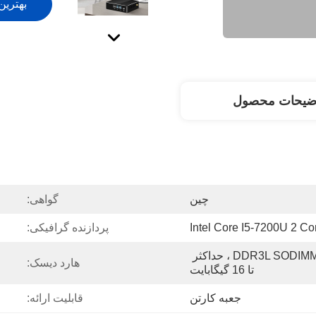
بهترین
ضیحات محصول
چین
گواهی:
پردازنده گرافیکی:
1*DDR3L SODIMM RAM ، 1333/1600MHz ، حداکثر 
هارد دیسک:
تا 16 گیگابایت
جعبه کارتن
قابلیت ارائه: