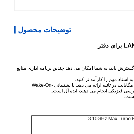
توضیحات محصول
نظر حافظه، دارای یک اسلات DDR3L SODIMM است که از فرکانس های 1333/1600MHz پشتیبانی می کند و می تواند تا 16GB گسترش یابد، به شما امکان می دهد چندین برنامه اداری منابع
در شبکه، کامپیوتر کوچک ما با یک پورت گیگابیت اترنت که توسط کنترلر Realtek 8111F پشتیبانی می شود، با سرعت 10/100/1000 مگابایت در ثانیه ارائه می دهد. با پشتیبانی Wake-On-
است.