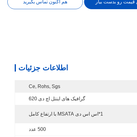
 قیمت رو بدست بیار
هم اکنون تماس بگیرید
اطلاعات جزئیات
Ce, Rohs, Sgs
گرافیک های اینتل اچ دی 620
1*اس اس دی MSATA با ارتفاع کامل
500 عدد