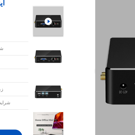
شم
زم
شرایط