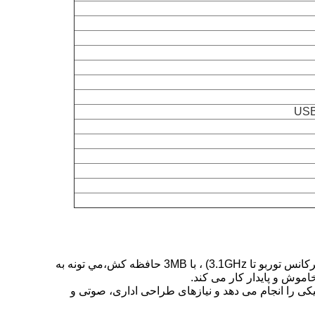
اين ميني کامپيوتر اداري مجهز به پردازنده Intel Core i5-7200U نسل هفتم، دو هسته چهار رشته طراحی، فرکانس اصلي 3.1GHz (فرکانس توربو تا 3.1GHz) ، با 3MB حافظه کش،مي تونه به
ی می کند، به راحتی وظایف گرافیکی را انجام می دهد و نیازهای طراحی اداری، صوتی و