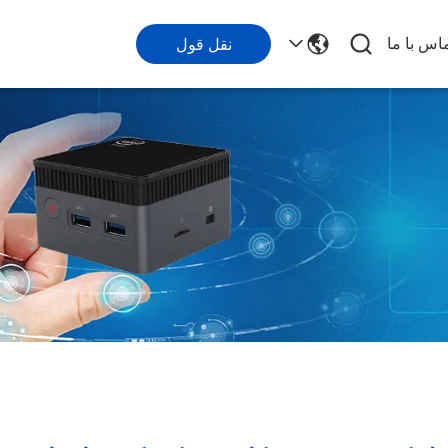
اس با ما
نقل قول