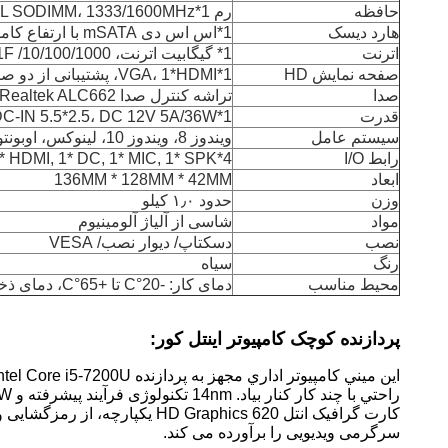
حافظه
رم 1*DDR3L SODIMM، 1333/1600MHz، حداکثر تا 16GB
هارد دیسک
1*اس اس دی mSATA با ارتفاع کامل
اترنت
1* گیگابیت اترنت، 10/100/1000/ Mbps Realtek 8111F، پشتیبانی از Wake-On-LAN
صفحه نمایش HD
1*VGA، 1*HDMI، پشتیبانی از دو صفحه نمایش همزمان یا غیرمستقیم
صدا
تراشه کنترل صدا Realtek ALC662، پشتیبانی از دو کانال، استریو، خط خارج
قدرت
1*DC-IN 5.5*2.5، DC 12V 5A/36W (AC به DC، 100 ~ 240V)
سیستم عامل
ویندوز 8، ویندوز 10، لینوکس، اوبونتو، CentOS
رابط I/O
4*USB30، 2*USB2.0, 1* Power Switch, 1* Gigabit Ethernet, 1* VGA, 1* HDMI, 1* DC, 1* MIC, 1* SPK
ابعاد
136MM * 128MM * 42MM
وزن
حدود ۱٫۰ کیلو
مواد
شاسی از آلیاژ آلومینیوم
نصب
دسکتاپ/ دیوار نصب/ VESA
رنگ
سیاه
محیط مناسب
دمای کار: -20°C تا +65°C، دمای ذخیره سازی: -20°C تا +75°C، رطوبت نسبی: 5٪ ~ 95٪ (غیر منجمد)
پردازنده کوچک کامپیوتر اینتل کور:
راحتي با چند کار کنار بياد. 14nm تکنولوژی فرآیند پیشرفته و 15W طراحی کم مصرف، با در نظر گرفتن عملکرد و بهره وری انرژی، خاموش و پایدار کار می کند.
سرگرمی ویدیویی را برآورده می کند.