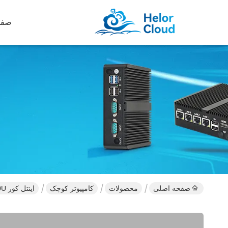
صفح
صفحه اصلی
محصولات
کامپیوتر کوچک
اینتل کور I5 7200U کامپیوتر کوچک سیاه با DDR3L 16GB رم واحد LAN برای دفتر