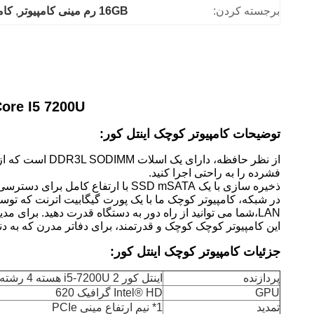
برجسته کردن:
16GB رم مینی کامپیوتر
, 
کام
Core I5 7200U
توضیحات کامپیوتر کوچک اینتل کور:
فشرده را به راحتی اجرا کنید.
ذخیره سازی با یک SSD mSATA با ارتفاع کامل برای دسترسی سریع به داده ها، قابل توجه است.انتقال فایل ها در شبکه یا دسترسی به اسناد مهم را کارآمد تر کنید.
LAN،شما می توانید از راه دور به دستگاه قدرت دهید. برای مدیران IT که به روزرسانی یا نگهداری را خارج از ساعات عادی بدون دسترسی فیزیکی انجام می دهند، ایده آل است..
این کامپیوتر کوچک کوچک و قدرتمند، برای دفاتر مدرن که به 
جزئیات کامپیوتر کوچک اینتل کور:
پردازنده
اینتل کور i5-7200U 2 هسته 4 رشته پردازنده، 3.10GHz Max Turbo Frequency، 3 MB Cache، 14nm Lithography، 15W TDP
GPU
Intel® HD گرافیک 620
تمدید
1* نیم ارتفاع مینی PCIe