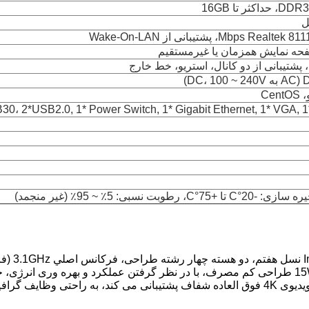
کارت گرافیک انتل HD Graphics 620 یکپارچه، از رمزگشایی ویدیوی 4K فوق العاده شفاف پشتیبان